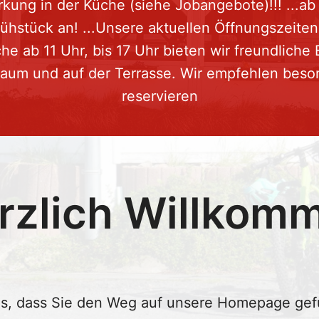
rkung in der Küche (siehe Jobangebote)!!! ...ab
rühstück an! ...Unsere aktuellen Öffnungszeite
e ab 11 Uhr, bis 17 Uhr bieten wir freundliche
raum und auf der Terrasse. Wir empfehlen beso
reservieren
rzlich Willkom
ns, dass Sie den Weg auf unsere Homepage ge