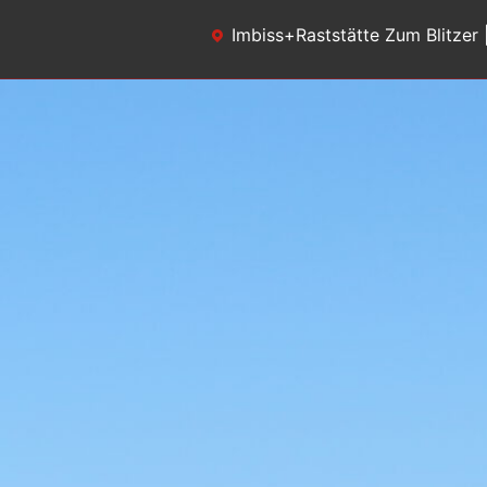
Zum
Imbiss+Raststätte Zum Blitzer 
Inhalt
Zum Blitzer
springen